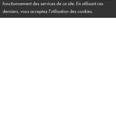
fonctionnement des services de ce site. En utilisant ces
derniers, vous acceptez l'utilisation des cookies.
Solution Technique Événement
27 ter, rue du Marais
14000 Caen
02 50 50 50 82
contact@solutiontechniqueevenement.com