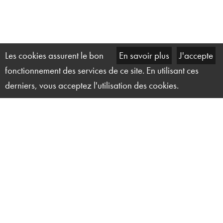
Les cookies assurent le bon
En savoir plus
J'accepte
fonctionnement des services de ce site. En utilisant ces
derniers, vous acceptez l'utilisation des cookies.
Solution Technique Événement