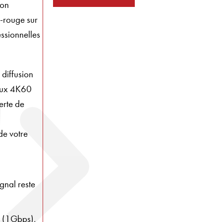
non
a-rouge sur
essionnelles
diffusion
aux 4K60
erte de
de votre
nal reste
t (1Gbps),