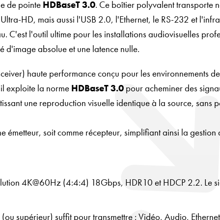
gie de pointe
HDBaseT 3.0
. Ce boîtier polyvalent transporte 
Ultra-HD, mais aussi l'USB 2.0, l'Ethernet, le RS-232 et l'infr
. C'est l'outil ultime pour les installations audiovisuelles prof
té d'image absolue et une latence nulle.
sceiver) haute performance conçu pour les environnements de 
il exploite la norme
HDBaseT 3.0
pour acheminer des sign
issant une reproduction visuelle identique à la source, sans p
e émetteur, soit comme récepteur, simplifiant ainsi la gestion 
olution 4K@60Hz (4:4:4) 18Gbps, HDR10 et HDCP 2.2. Le sig
ou supérieur) suffit pour transmettre : Vidéo, Audio, Etherne