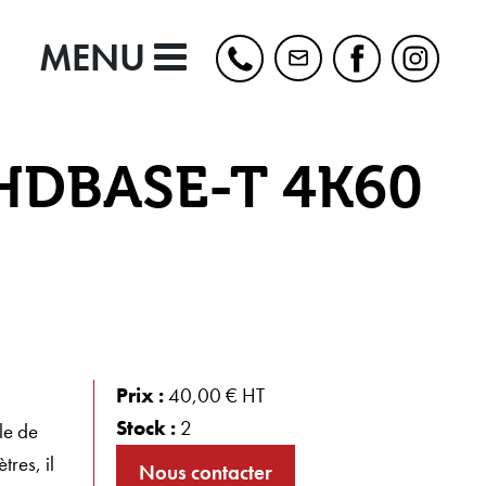
MENU
HDBASE-T 4K60
Prix :
40,00 € HT
Stock :
2
le de
res, il
Nous contacter