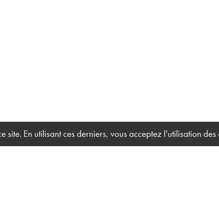
site. En utilisant ces derniers, vous acceptez l'utilisation des
Acc
Solution Technique Événement
Qui
27 ter, rue du Marais
Nos
14000 Caen