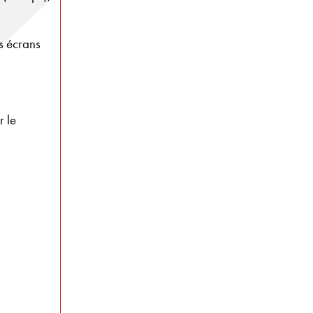
s écrans
r le