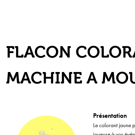
FLACON COLOR
MACHINE A MO
Présentation
Le colorant jaune 
joyeuse à vos événe