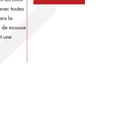
avec toutes
ans la
é de mousse
t une