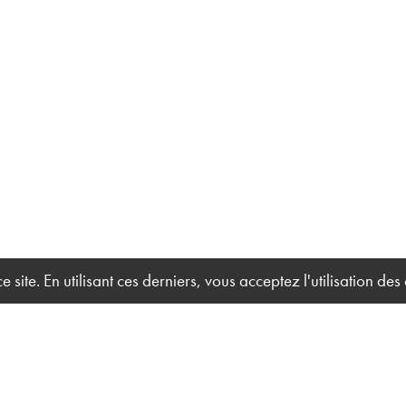
site. En utilisant ces derniers, vous acceptez l'utilisation des
Acc
Solution Technique Événement
Qui
27 ter, rue du Marais