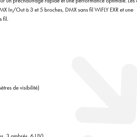
ur un préchauffage rapide et une performance optimale. Les 
DMX In/Out à 3 et 5 broches, DMX sans fil WiFLY EXR et une
fil.
res de visibilité)
eus, 3 ambrés, 6 UV)