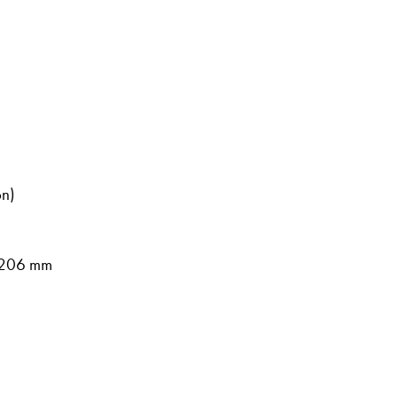
on)
x 206 mm