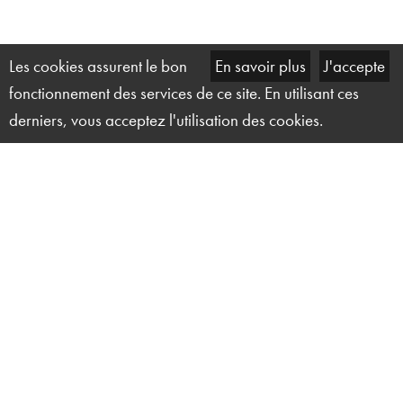
Les cookies assurent le bon
En savoir plus
J'accepte
fonctionnement des services de ce site. En utilisant ces
derniers, vous acceptez l'utilisation des cookies.
Solution Technique Événement
27 ter, rue du Marais
14000 Caen