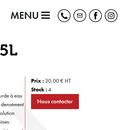
MENU
5L
Prix :
30,00 € HT
Stock :
4
ourde à eau
Nous contacter
t densément
olution
ines.