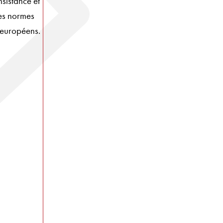
sistance et
des normes
 européens.