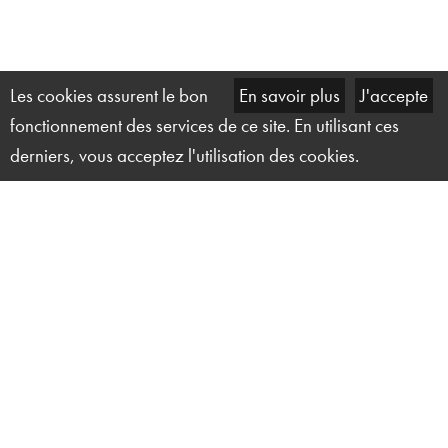
Les cookies assurent le bon
En savoir plus
J'accepte
fonctionnement des services de ce site. En utilisant ces
derniers, vous acceptez l'utilisation des cookies.
Solution Technique Événement
27 ter, rue du Marais