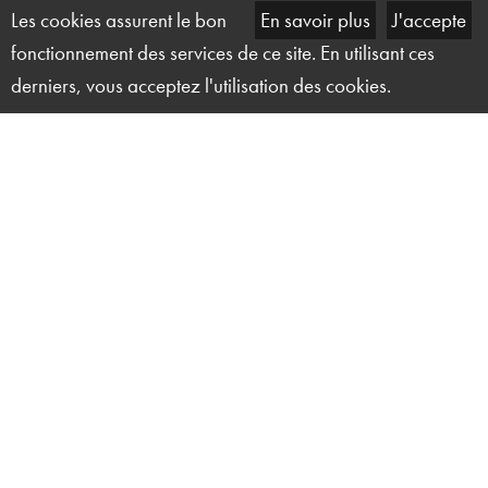
Les cookies assurent le bon
En savoir plus
J'accepte
fonctionnement des services de ce site. En utilisant ces
derniers, vous acceptez l'utilisation des cookies.
Solution Technique Événement
27 ter, rue du Marais
14000 Caen