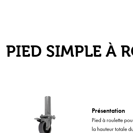
PIED SIMPLE À
Présentation
Pied à roulette po
la hauteur totale d