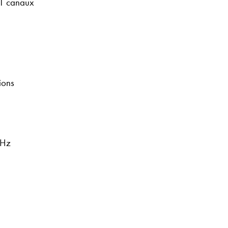
41 canaux
ions
kHz