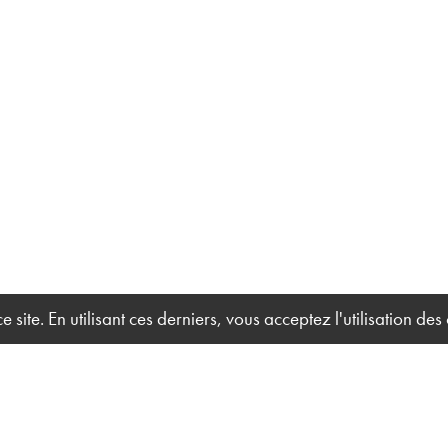
site. En utilisant ces derniers, vous acceptez l'utilisation des
Acc
Solution Technique Événement
Qui
27 ter, rue du Marais