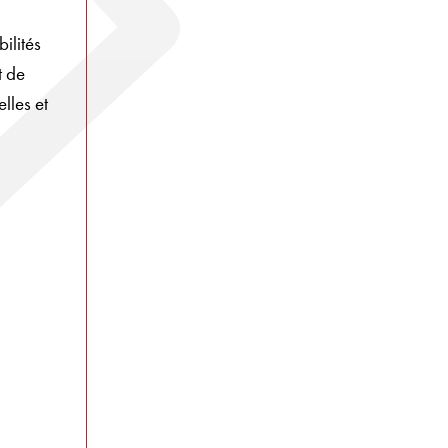
ilités
t de
lles et