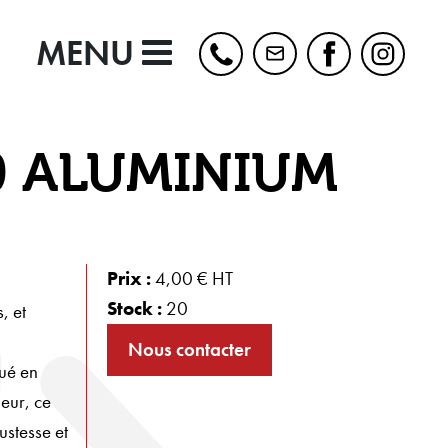
MENU
0 ALUMINIUM
Prix :
4,00 € HT
Stock :
20
, et
Nous contacter
ué en
ieur, ce
ustesse et