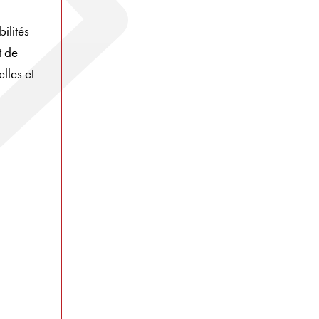
ilités
t de
lles et