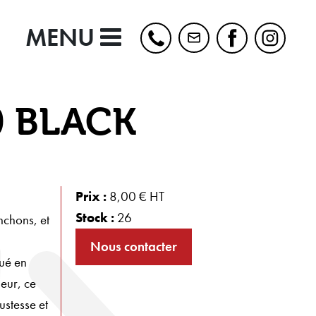
MENU
 BLACK
Prix :
8,00 € HT
Stock :
26
chons, et
Nous contacter
ué en
ieur, ce
ustesse et