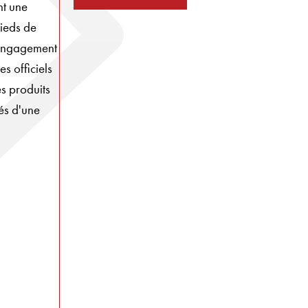
nt une
pieds de
n engagement
s officiels
s produits
és d'une