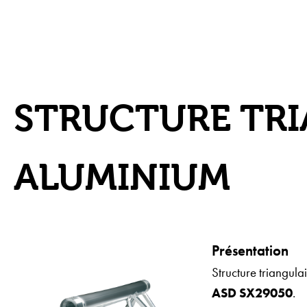
STRUCTURE TRI
ALUMINIUM
Présentation
Structure triangul
ASD SX29050
.